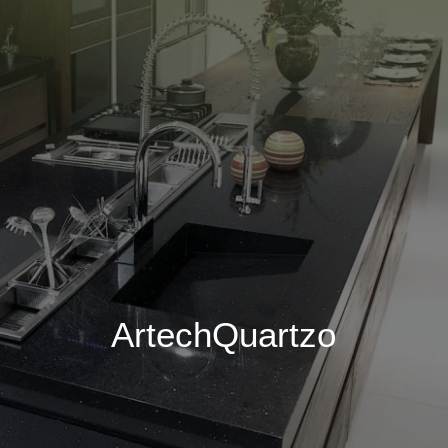
ArtechQuartzo