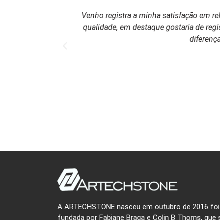
Venho registra a minha satisfação em re
qualidade, em destaque gostaria de regi
diferenç
A ARTECHSTONE nasceu em outubro de 2016 foi
fundada por Fabiane Braga e Colin B Thoms, que 