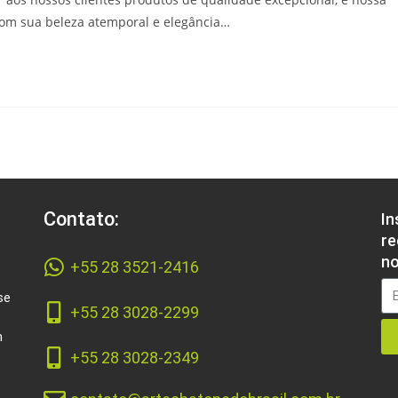
om sua beleza atemporal e elegância…
Contato:
In
re
no
+55 28 3521-2416
se
+55 28 3028-2299
m
+55 28 3028-2349